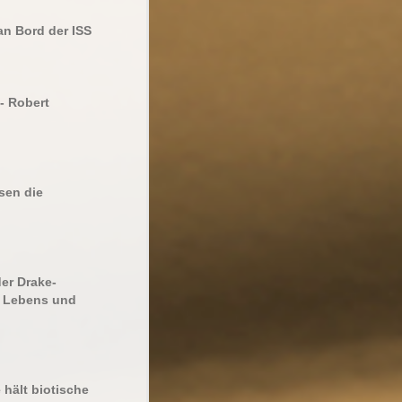
an Bord der ISS
- Robert
sen die
er Drake-
n Lebens und
 hält biotische