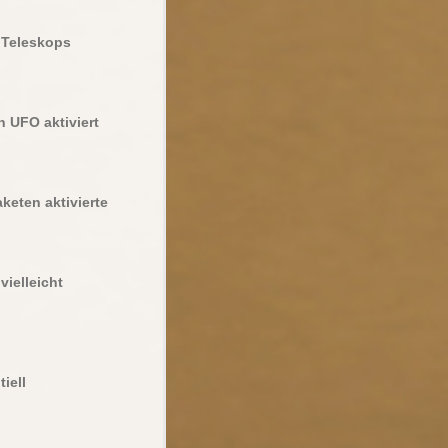
 Teleskops
 UFO aktiviert
keten aktivierte
ielleicht
iell