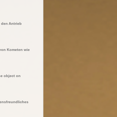
h den Antrieb
 von Kometen wie
ne object on
bensfreundliches