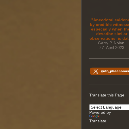
"Anecdotal eviden
by credible witness
especially when th
describe similar
observations, is dat
Garry P. Nolan,
27. April 2023
Translate this Page:
Powered by
Translate