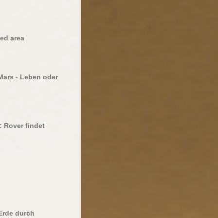
ed area
ars - Leben oder
: Rover findet
Erde durch