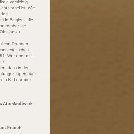
ikeln vorsichtig
cht vorbei ist. Wie
i den
h in Belgien - die
ionen über die
Objekte zu
hnliche Drohnen
ches exotisches
91. Wer aber mit
die
fen, dass in den
chtungszeugen aus
 ein Bild darüber
.
es Atomkraftwerk
nent French