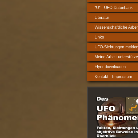
*U* - UFO-Datenbank
Literatur
Wissenschaftliche Arbei
Links
UFO-Sichtungen melde
Meine Arbeit unterstütze
Flyer downloaden...
Kontakt - Impressum