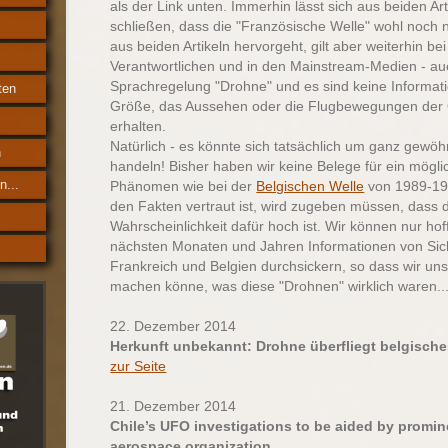
als der Link unten. Immerhin lässt sich aus beiden Art
schließen, dass die "Französische Welle" wohl noch ni
aus beiden Artikeln hervorgeht, gilt aber weiterhin be
Verantwortlichen und in den Mainstream-Medien - auc
Sprachregelung "Drohne" und es sind keine Informat
ten
Größe, das Aussehen oder die Flugbewegungen der 
erhalten.
Natürlich - es könnte sich tatsächlich um ganz gewö
n
handeln! Bisher haben wir keine Belege für ein mögli
n...
Phänomen wie bei der
Belgischen Welle
von 1989-19
den Fakten vertraut ist, wird zugeben müssen, dass 
Wahrscheinlichkeit dafür hoch ist. Wir können nur hof
nächsten Monaten und Jahren Informationen von Si
Frankreich und Belgien durchsickern, so dass wir uns
machen könne, was diese "Drohnen" wirklich waren..
22. Dezember 2014
Herkunft unbekannt: Drohne überfliegt belgisch
zur Seite
21. Dezember 2014
Chile’s UFO investigations to be aided by promi
aerospace organization