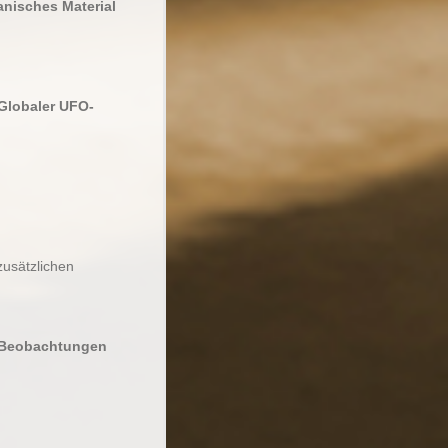
anisches Material
“Globaler UFO-
zusätzlichen
n Beobachtungen