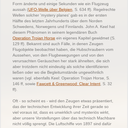
Form änderte und einige Sekunden wie ein Flugzeug
aussah (
UFO-Welle über Belgien
, S. 634 ff). Regelrechte
Wellen solcher 'mystery planes' gab es in der ersten
Hälfte des letzten Jahrhunderts über dem Norden
Schwedens, Norwegens und Finnlands. John A. Keel hat
diesem Phänomen in seinem legendären Buch
Operation Trojan Horse
ein eigenes Kapitel gewidmet (S.
129 ff). Bekannt sind auch Fälle, in denen Zeugen
Flugobjekte beobachtet haben, die Hubschraubern vom
Aussehen, von den Flugbewegungen und von den
verursachten Geräuschen her stark ähnelten, die sich
aber trotzdem nicht eindeutig als solche identifizieren
ließen oder wo die Begleitumstände ungewöhnlich
waren (vgl. ebenfalls Keel: Operation Trojan Horse, S.
146 ff, sowie
Fawcett & Greenwood: Clear Intent
, S. 32
ff).
Oft - so scheint es - wird den Zeugen etwas präsentiert,
das der technischen Entwicklung ihrer Zeit gerade so
viel voraus ist, dass es unwirklich und mysteriös wirkt,
aber unsere Vorstellungen über das technisch Machbare
nicht völlig sprengt. Die Luftschiffe von 1897 sind dafür