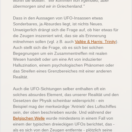
wohin sie wollten:
"Wir kommen von irgendwo, aber
übermorgen sind wir in Griechenland."
Dass in den Aussagen von UFO-Insassen etwas
Sonderbares, ja Absurdes liegt, ist nichts Neues.
Unweigerlich drängt sich die Frage auf, ob hier etwas für
die Zeugen inszeniert wird, das sie als Erinnerung
mitnehmen sollen (vgl. z.B. auch
Vallée & Harris: Trinity
).
Auch stellt sich die Frage, ob es sich bei solchen
Begegnungen um ein Zusammentreffen mit realen
Wesen handelt oder um eine Art von induzierter
Halluzination, einem psychologischen Phänomen oder
das Streifen eines Grenzbereiches mit einer anderen
Realität
.
Auch die UFO-Sichtungen selber enthalten oft ein
solches absurdes Element, das unserer Realität und den
Gesetzen der Physik scheinbar widerspricht - ein
Beispiel mag der merkwürdige 'Antrieb' des Luftschiffes
sein, der oben beschrieben wurde. Und während der
Belgischen Welle
wurde mindestens in einem Fall von
einem der typischen dreieckigen UFOs berichtet, das -
als es sich von den Zeugen entfernte - plötzlich seine