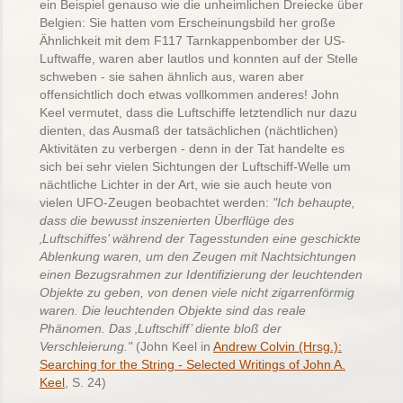
ein Beispiel genauso wie die unheimlichen Dreiecke über
Belgien: Sie hatten vom Erscheinungsbild her große
Ähnlichkeit mit dem F117 Tarnkappenbomber der US-
Luftwaffe, waren aber lautlos und konnten auf der Stelle
schweben - sie sahen ähnlich aus, waren aber
offensichtlich doch etwas vollkommen anderes!
John
Keel vermutet, dass die Luftschiffe letztendlich nur dazu
dienten, das Ausmaß der tatsächlichen (nächtlichen)
Aktivitäten zu verbergen - denn in der Tat handelte es
sich bei sehr vielen Sichtungen der Luftschiff-Welle um
nächtliche Lichter in der Art, wie sie auch heute von
vielen UFO-Zeugen beobachtet werden:
"Ich behaupte,
dass die bewusst inszenierten Überflüge des
‚Luftschiffes’ während der Tagesstunden eine geschickte
Ablenkung waren, um den Zeugen mit Nachtsichtungen
einen Bezugsrahmen zur Identifizierung der leuchtenden
Objekte zu geben, von denen viele nicht zigarrenförmig
waren. Die leuchtenden Objekte sind das reale
Phänomen. Das ‚Luftschiff’ diente bloß der
Verschleierung."
(John Keel in
Andrew Colvin (Hrsg.):
Searching for the String - Selected Writings of John A.
Keel
, S. 24)