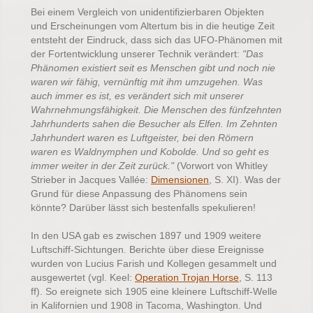
Bei einem Vergleich von unidentifizierbaren Objekten
und Erscheinungen vom Altertum bis in die heutige Zeit
entsteht der Eindruck, dass sich das UFO-Phänomen mit
der Fortentwicklung unserer Technik verändert:
"Das
Phänomen existiert seit es Menschen gibt und noch nie
waren wir fähig, vernünftig mit ihm umzugehen. Was
auch immer es ist, es verändert sich mit unserer
Wahrnehmungsfähigkeit. Die Menschen des fünfzehnten
Jahrhunderts sahen die Besucher als Elfen. Im Zehnten
Jahrhundert waren es Luftgeister, bei den Römern
waren es Waldnymphen und Kobolde. Und so geht es
immer weiter in der Zeit zurück."
(Vorwort von Whitley
Strieber in Jacques Vallée:
Dimensionen
, S. XI). Was der
Grund für diese Anpassung des Phänomens sein
könnte? Darüber lässt sich bestenfalls spekulieren!
In den USA gab es zwischen 1897 und 1909 weitere
Luftschiff-Sichtungen. Berichte über diese Ereignisse
wurden von Lucius Farish und Kollegen gesammelt und
ausgewertet (vgl. Keel:
Operation Trojan Horse
, S. 113
ff). So ereignete sich 1905 eine kleinere Luftschiff-Welle
in Kalifornien und 1908 in Tacoma, Washington. Und